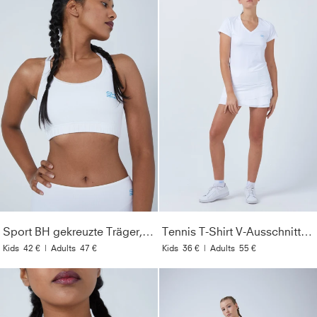
Sport BH gekreuzte Träger, weiß
Tennis T-Shirt V-Ausschnitt Damen & Mädchen, weiß
Kids
42 €
|
Adults
47 €
Kids
36 €
|
Adults
55 €