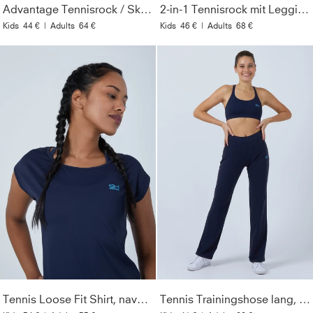
Advantage Tennisrock / Skort mit Ballhalter, weiß
2-in-1 Tennisrock mit Leggings / Skapri, navy blau
Kids
44 €
|
Adults
64 €
Kids
46 €
|
Adults
68 €
Tennis Loose Fit Shirt, navy blau
Tennis Trainingshose lang, navy blau