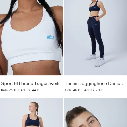
Sport BH breite Träger, weiß
Tennis Jogginghose Damen & Mädchen, navy blau
Kids
39 €
|
Adults
44 €
Kids
46 €
|
Adults
70 €