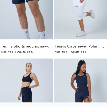
Tennis Shorts regular, navy blau
Tennis Capsleeve T-Shirt, weiß
Kids
46 €
|
Adults
65 €
Kids
36 €
|
Adults
53 €