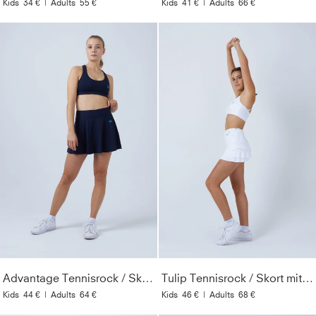
Kids
34 €
|
Adults
55 €
Kids
41 €
|
Adults
66 €
Advantage Tennisrock / Skort mit Ballhalter, navy blau
Tulip Tennisrock / Skort mit Taschen, weiß
Kids
44 €
|
Adults
64 €
Kids
46 €
|
Adults
68 €