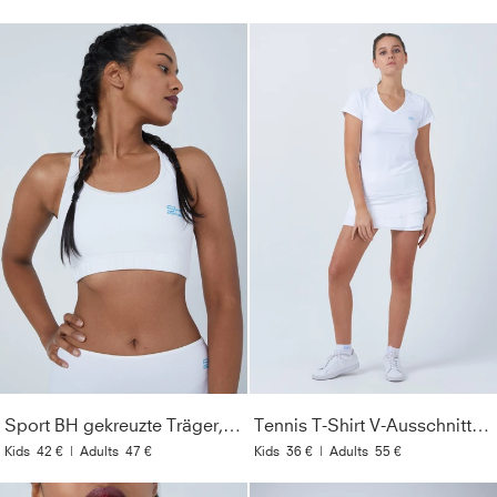
Sport BH gekreuzte Träger, weiß
Tennis T-Shirt V-Ausschnitt Damen & Mädchen, weiß
Kids
42 €
|
Adults
47 €
Kids
36 €
|
Adults
55 €