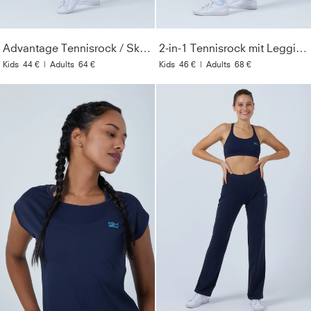
Advantage Tennisrock / Skort mit Ballhalter, weiß
2-in-1 Tennisrock mit Leggings / Skapri, navy blau
Kids
44 €
|
Adults
64 €
Kids
46 €
|
Adults
68 €