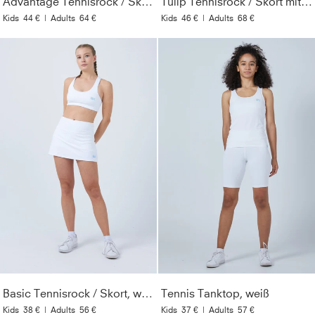
Advantage Tennisrock / Skort mit Ballhalter, navy blau
Tulip Tennisrock / Skort mit Taschen, weiß
Kids
44 €
|
Adults
64 €
Kids
46 €
|
Adults
68 €
Basic Tennisrock / Skort, weiß
Tennis Tanktop, weiß
Kids
38 €
|
Adults
56 €
Kids
37 €
|
Adults
57 €