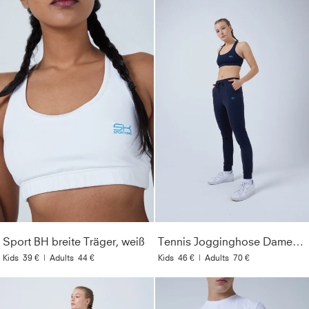
Sport BH breite Träger, weiß
Tennis Jogginghose Damen & Mädchen, navy blau
Kids
39 €
|
Adults
44 €
Kids
46 €
|
Adults
70 €