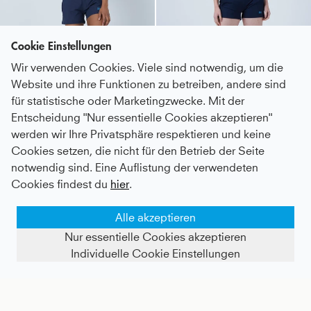
Cookie Einstellungen
Wir verwenden Cookies. Viele sind notwendig, um die
Website und ihre Funktionen zu betreiben, andere sind
für statistische oder Marketingzwecke. Mit der
Entscheidung "Nur essentielle Cookies akzeptieren"
werden wir Ihre Privatsphäre respektieren und keine
Tennis Tanktop, navy blau
Advantage Tennis Shorts mit Ballhalter, navy blau
Cookies setzen, die nicht für den Betrieb der Seite
notwendig sind. Eine Auflistung der verwendeten
Kids
37 €
|
Adults
57 €
Kids
50 €
|
Adults
68 €
Cookies findest du
hier
.
Alle akzeptieren
Nur essentielle Cookies akzeptieren
Individuelle Cookie Einstellungen
FILTER ANZEIGEN