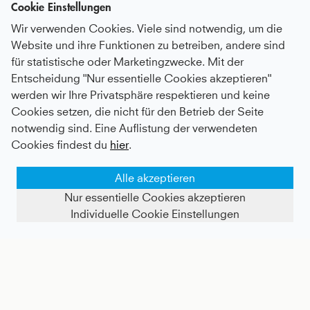
Cookie Einstellungen
Wir verwenden Cookies. Viele sind notwendig, um die
Website und ihre Funktionen zu betreiben, andere sind
für statistische oder Marketingzwecke. Mit der
Entscheidung "Nur essentielle Cookies akzeptieren"
werden wir Ihre Privatsphäre respektieren und keine
Tennis Tanktop, navy blau
Advantage Tennis Shorts mit Ballhalter, navy blau
Cookies setzen, die nicht für den Betrieb der Seite
notwendig sind. Eine Auflistung der verwendeten
Kids
37 €
|
Adults
57 €
Kids
50 €
|
Adults
68 €
Cookies findest du
hier
.
Alle akzeptieren
Nur essentielle Cookies akzeptieren
Individuelle Cookie Einstellungen
FILTER ANZEIGEN