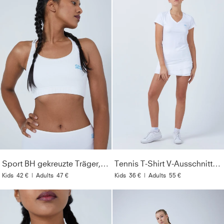
Sport BH gekreuzte Träger, weiß
Tennis T-Shirt V-Ausschnitt Damen & Mädchen, weiß
Kids
42 €
|
Adults
47 €
Kids
36 €
|
Adults
55 €