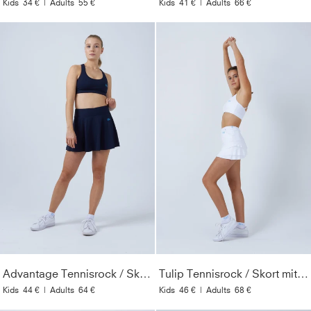
Kids
34 €
|
Adults
55 €
Kids
41 €
|
Adults
66 €
Advantage Tennisrock / Skort mit Ballhalter, navy blau
Tulip Tennisrock / Skort mit Taschen, weiß
Kids
44 €
|
Adults
64 €
Kids
46 €
|
Adults
68 €