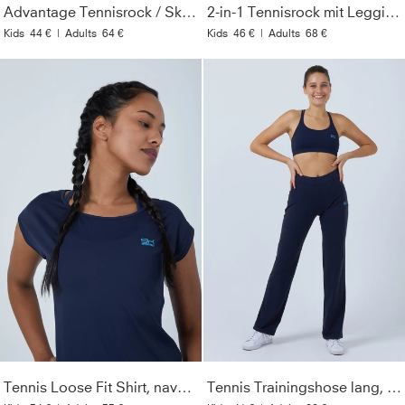
Advantage Tennisrock / Skort mit Ballhalter, weiß
2-in-1 Tennisrock mit Leggings / Skapri, navy blau
Kids
44 €
|
Adults
64 €
Kids
46 €
|
Adults
68 €
Tennis Loose Fit Shirt, navy blau
Tennis Trainingshose lang, navy blau