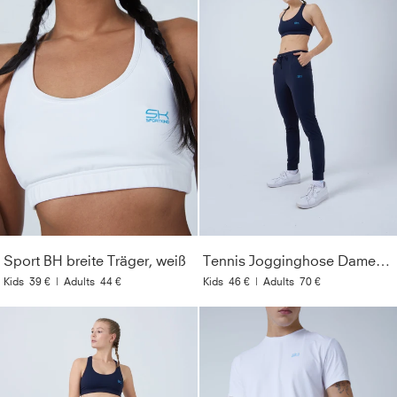
Sport BH breite Träger, weiß
Tennis Jogginghose Damen & Mädchen, navy blau
Kids
39 €
|
Adults
44 €
Kids
46 €
|
Adults
70 €