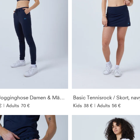
Tennis Jogginghose Damen & Mädchen, navy blau
Basic Tennisrock / Skort, nav
€
|
Adults
70 €
Kids
38 €
|
Adults
56 €