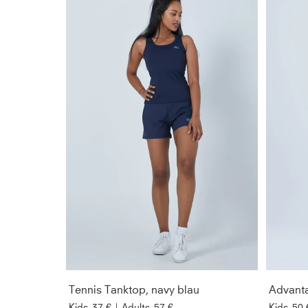
Tennis Tanktop, navy blau
Kids
37 €
|
Adults
57 €
Kids
50 