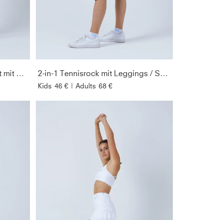
GESCHLEC
FIT
Advantage Tennisrock / Skort mit Ballhalter, weiß
2-in-1 Tennisrock mit Leggings / Skapri, navy blau
PREIS
Kids
46 €
|
Adults
68 €
ÄRMELLÄN
AUSSCHNIT
SCHUHGRÖ
SORTIEREN 
NACH