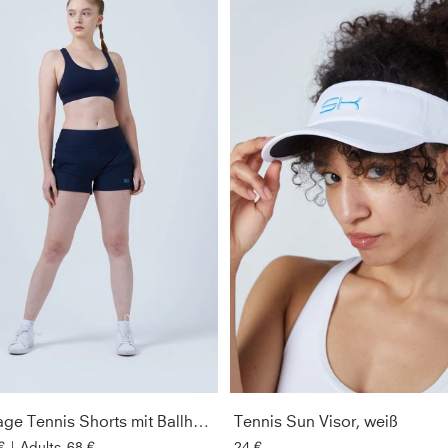
Advantage Tennis Shorts mit Ballhalter, navy blau
Tennis Sun Visor, weiß
€
|
Adults
68 €
24 €