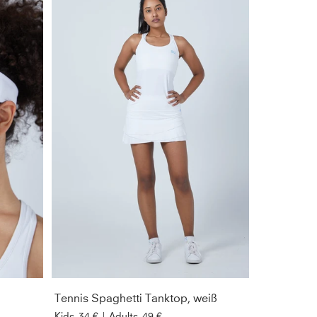
Tennis Spaghetti Tanktop, weiß
Kids
34 €
|
Adults
49 €