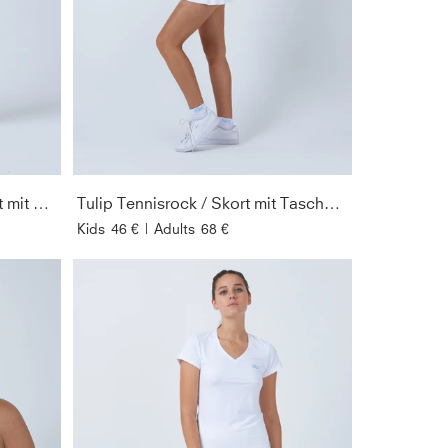
Advantage Tennisrock / Skort mit Ballhalter, navy blau
Tulip Tennisrock / Skort mit Taschen, weiß
Kids
46 €
|
Adults
68 €