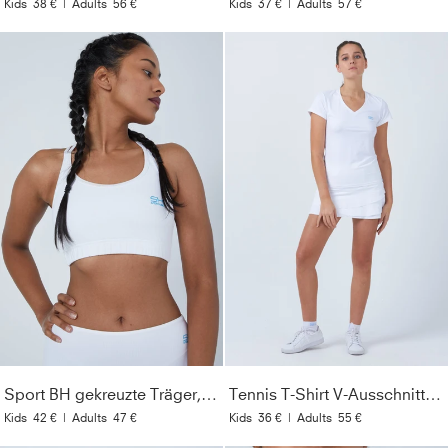
Kids
38 €
|
Adults
56 €
Kids
37 €
|
Adults
57 €
Sport BH gekreuzte Träger, weiß
Tennis T-Shirt V-Ausschnitt Damen & Mädchen, weiß
Kids
42 €
|
Adults
47 €
Kids
36 €
|
Adults
55 €