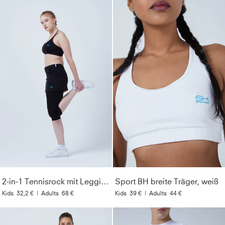
2-in-1 Tennisrock mit Leggings / Skapri, schwarz
Sport BH breite Träger, weiß
Kids
32,2 €
|
Adults
68 €
Kids
39 €
|
Adults
44 €