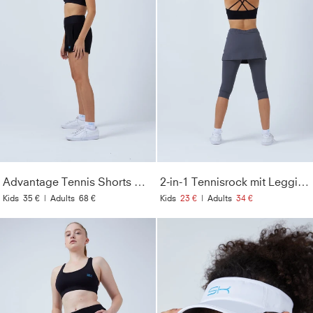
Advantage Tennis Shorts mit Ballhalter, schwarz
2-in-1 Tennisrock mit Leggings / Skapri, grau
Kids
35 €
|
Adults
68 €
Kids
23 €
|
Adults
34 €