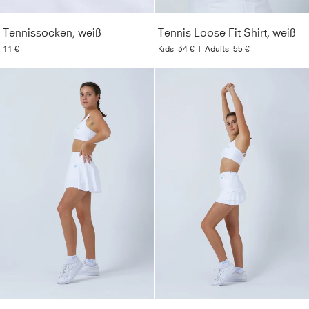
Tennissocken, weiß
Tennis Loose Fit Shirt, weiß
11 €
Kids
34 €
|
Adults
55 €