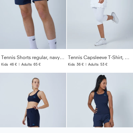
Tennis Shorts regular, navy blau
Tennis Capsleeve T-Shirt, weiß
Kids
46 €
|
Adults
65 €
Kids
36 €
|
Adults
53 €