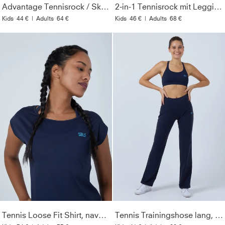
Advantage Tennisrock / Skort mit Ballhalter, weiß
2-in-1 Tennisrock mit Leggings / Skapri, navy blau
Kids
44 €
|
Adults
64 €
Kids
46 €
|
Adults
68 €
Tennis Loose Fit Shirt, navy blau
Tennis Trainingshose lang, navy blau