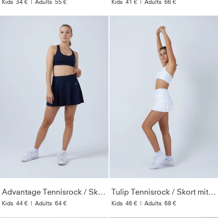
Kids
34 €
|
Adults
55 €
Kids
41 €
|
Adults
66 €
Advantage Tennisrock / Skort mit Ballhalter, navy blau
Tulip Tennisrock / Skort mit Taschen, weiß
Kids
44 €
|
Adults
64 €
Kids
46 €
|
Adults
68 €