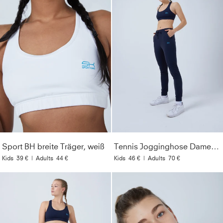
Sport BH breite Träger, weiß
Tennis Jogginghose Damen & Mädchen, navy blau
Kids
39 €
|
Adults
44 €
Kids
46 €
|
Adults
70 €