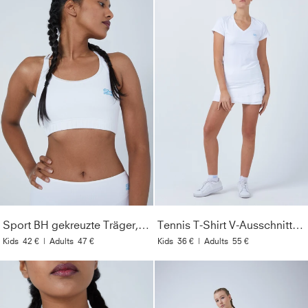
Sport BH gekreuzte Träger, weiß
Tennis T-Shirt V-Ausschnitt Damen & Mädchen, weiß
Kids
42 €
|
Adults
47 €
Kids
36 €
|
Adults
55 €