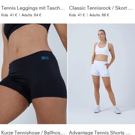
Tennis Leggings mit Taschen lang, schwarz
Classic Tennisrock / Skort mit Taschen, weiß
Kids
41 €
|
Adults
64 €
Kids
41 €
|
Adults
66 €
Kurze Tennishose / Ballhose, schwarz
Advantage Tennis Shorts mit Ballhalter, weiß