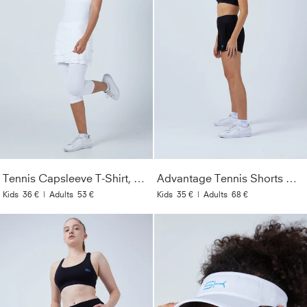
Tennis Capsleeve T-Shirt, weiß
Advantage Tennis Shorts mit Ballhalter, schwarz
Kids
36 €
|
Adults
53 €
Kids
35 €
|
Adults
68 €