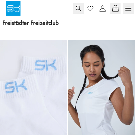
Skip to content
Freistädter Freizeitclub