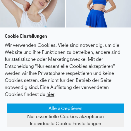
Cookie Einstellungen
Wir verwenden Cookies. Viele sind notwendig, um die
Website und ihre Funktionen zu betreiben, andere sind
für statistische oder Marketingzwecke. Mit der
Entscheidung "Nur essentielle Cookies akzeptieren"
werden wir Ihre Privatsphäre respektieren und keine
Tennis Loose Fit Tanktop, weiß
Advantage Tennisrock / Skort mit Ballhalter, kobaltblau
Cookies setzen, die nicht für den Betrieb der Seite
notwendig sind. Eine Auflistung der verwendeten
Kids
11,1 €
|
Adults
17,1 €
Kids
44 €
|
Adults
44,8 €
Cookies findest du
hier
.
Alle akzeptieren
Nur essentielle Cookies akzeptieren
Individuelle Cookie Einstellungen
FILTER ANZEIGEN