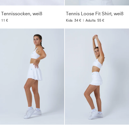
Tennissocken, weiß
Tennis Loose Fit Shirt, weiß
11 €
Kids
34 €
|
Adults
55 €