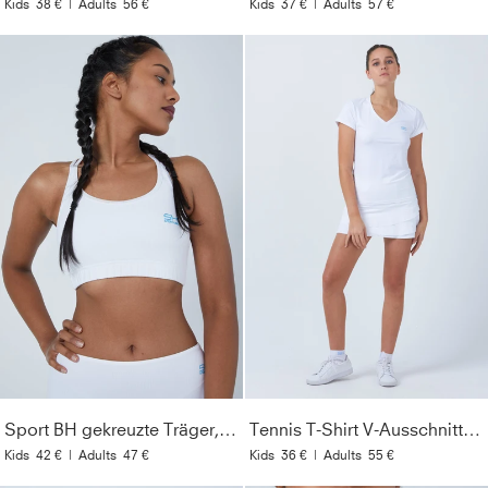
Kids
38 €
|
Adults
56 €
Kids
37 €
|
Adults
57 €
Sport BH gekreuzte Träger, weiß
Tennis T-Shirt V-Ausschnitt Damen & Mädchen, weiß
Kids
42 €
|
Adults
47 €
Kids
36 €
|
Adults
55 €