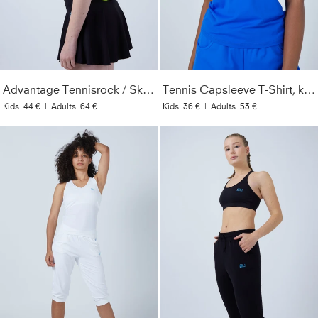
Advantage Tennisrock / Skort mit Ballhalter, schwarz
Tennis Capsleeve T-Shirt, kobaltblau
Kids
44 €
|
Adults
64 €
Kids
36 €
|
Adults
53 €