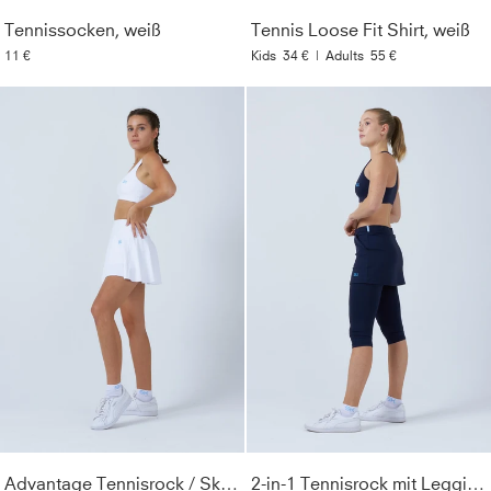
Tennissocken, weiß
Tennis Loose Fit Shirt, weiß
11 €
Kids
34 €
|
Adults
55 €
Advantage Tennisrock / Skort mit Ballhalter, weiß
2-in-1 Tennisrock mit Leggings / Skapri, navy blau