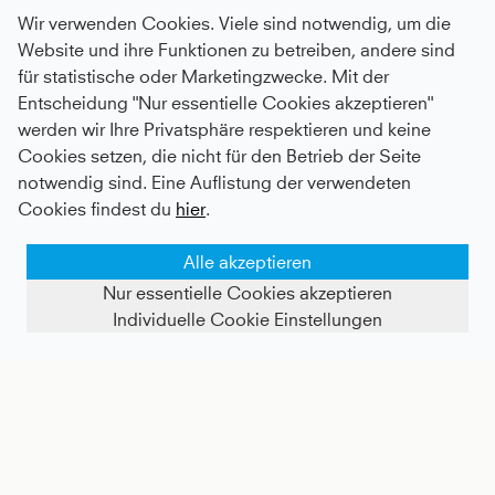
Wir verwenden Cookies. Viele sind notwendig, um die
Website und ihre Funktionen zu betreiben, andere sind
für statistische oder Marketingzwecke. Mit der
Entscheidung "Nur essentielle Cookies akzeptieren"
werden wir Ihre Privatsphäre respektieren und keine
Tennis Tanktop, navy blau
Advantage Tennis Shorts mit Ballhalter, navy blau
Cookies setzen, die nicht für den Betrieb der Seite
notwendig sind. Eine Auflistung der verwendeten
Kids
37 €
|
Adults
57 €
Kids
50 €
|
Adults
68 €
Cookies findest du
hier
.
Alle akzeptieren
Nur essentielle Cookies akzeptieren
Individuelle Cookie Einstellungen
FILTER ANZEIGEN