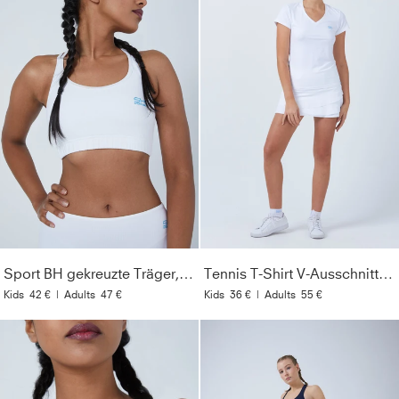
Sport BH gekreuzte Träger, weiß
Tennis T-Shirt V-Ausschnitt Damen & Mädchen, weiß
Kids
42 €
|
Adults
47 €
Kids
36 €
|
Adults
55 €