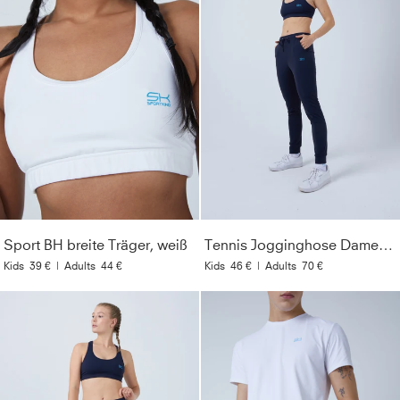
Sport BH breite Träger, weiß
Tennis Jogginghose Damen & Mädchen, navy blau
Kids
39 €
|
Adults
44 €
Kids
46 €
|
Adults
70 €