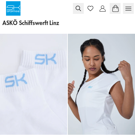
Skip to content
ASKÖ Schiffswerft Linz