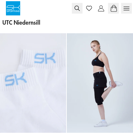
Skip to content
UTC Niedernsill