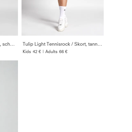
GESCHLEC
PREIS
SORTIEREN 
NACH
Tulip Light Tennisrock / Skort, schwarz
Tulip Light Tennisrock / Skort, tannengrün
Kids
42 €
|
Adults
66 €