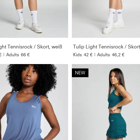
ght Tennisrock / Skort, weiß
€
|
Adults
66 €
Kids
42 €
|
Adults
46,2 €
NEW