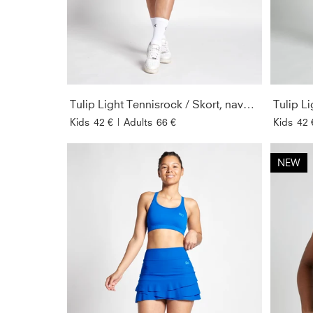
Tulip Light Tennisrock / Skort, navy blau
Tulip Li
Kids
42 €
|
Adults
66 €
Kids
42 
NEW