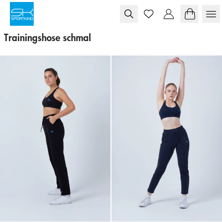
Skip to content
Trainingshose schmal