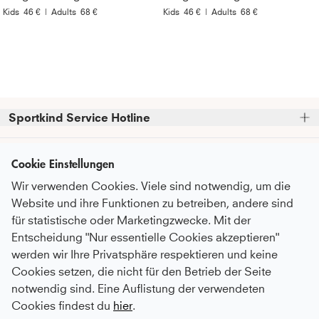
Kids
46 €
|
Adults
68 €
Kids
46 €
|
Adults
68 €
Sportkind Service Hotline
Bitte beachte, dass wir telefonische Bestellungen nicht 
Kundenservice
entgegennehmen können.
Cookie Einstellungen
Telefonische Unterstützung und Beratung unter:
Wir verwenden Cookies. Viele sind notwendig, um die
FAQ - Häufige Fragen
Informationen
Website und ihre Funktionen zu betreiben, andere sind
Serviceversprechen
+49 (0)821 319 499 12
für statistische oder Marketingzwecke. Mit der
Über Uns
Mo - Do
9:00 - 16:00 Uhr
Pflegeempfehlungen
Entscheidung "Nur essentielle Cookies akzeptieren"
Newsletter
Fr
9:00 - 15:00 Uhr
Nachhaltigkeit
werden wir Ihre Privatsphäre respektieren und keine
Zahlung & Versand
Abonniere unseren Newsletter
bevor du
Cookies setzen, die nicht für den Betrieb der Seite
Karriere
oder auch gerne per E-Mail an
Umtausch & Rückgabe
Zahlungsmethoden
zum Checkout gehst
und erhalte
notwendig sind. Eine Auflistung der verwendeten
kundenservice@sportkind.de
Botschafter:in werden
regelmäßige Informationen über
After Sale Service
Cookies findest du
hier
.
Neuheiten, Trends und Rabattaktionen.
Vertragsspieler:in werden