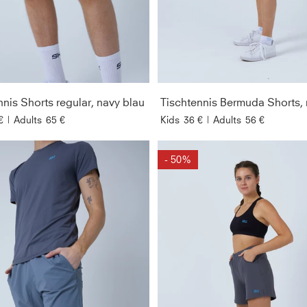
nnis Shorts regular, navy blau
€
|
Adults
65 €
Kids
36 €
|
Adults
56 €
- 50%