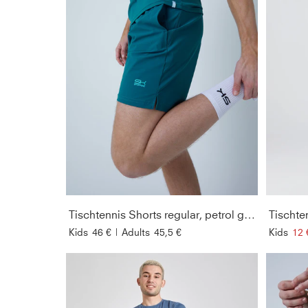
Tischtennis Shorts regular, petrol grün
Tischte
Kids
46 €
|
Adults
45,5 €
Kids
12 