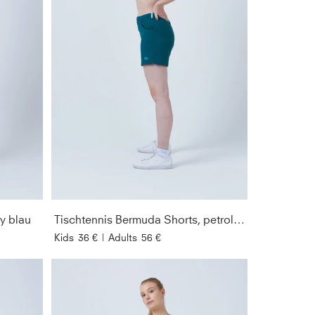
vy blau
Tischtennis Bermuda Shorts, petrol grün
Kids
36 €
|
Adults
56 €