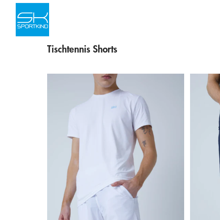
Skip to content
Tischtennis Shorts