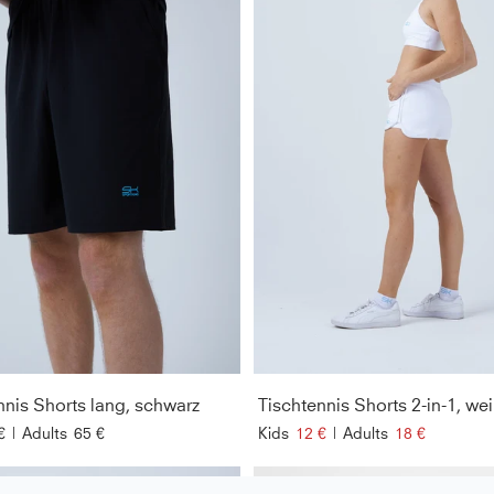
nnis Shorts lang, schwarz
Tischtennis Shorts 2-in-1, we
€
|
Adults
65 €
Kids
12 €
|
Adults
18 €