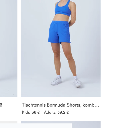
iß
Tischtennis Bermuda Shorts, kornblumen blau
Kids
36 €
|
Adults
39,2 €