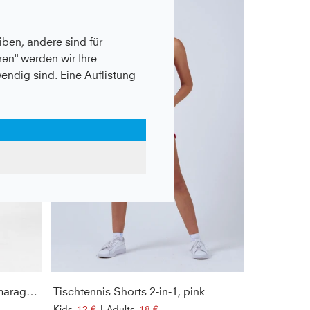
- 70%
ben, andere sind für
en" werden wir Ihre
wendig sind. Eine Auflistung
Tischtennis Shorts regular, smaragd grün
Tischtennis Shorts 2-in-1, pink
Kids
12 €
|
Adults
18 €