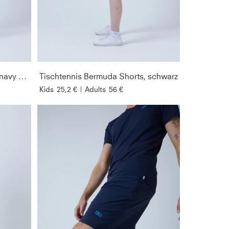
GESCHLEC
PREIS
Tischtennis Bermuda Shorts, navy blau
Tischtennis Bermuda Shorts, schwarz
SORTIEREN 
NACH
Kids
25,2 €
|
Adults
56 €