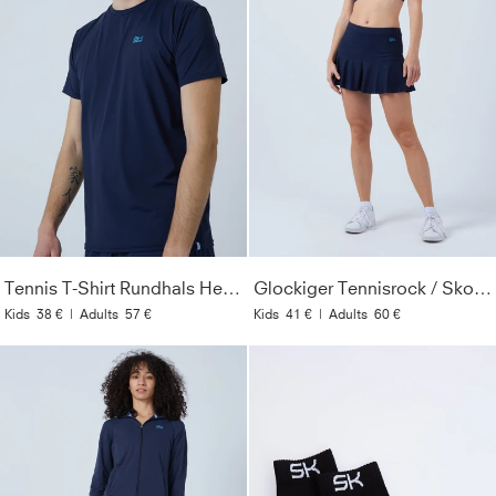
Tennis T-Shirt Rundhals Herren & Jungen, navy blau
Glockiger Tennisrock / Skort, navy blau
Kids
38 €
|
Adults
57 €
Kids
41 €
|
Adults
60 €