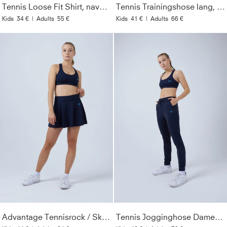
Tennis Loose Fit Shirt, navy blau
Tennis Trainingshose lang, navy blau
Kids
34 €
|
Adults
55 €
Kids
41 €
|
Adults
66 €
Advantage Tennisrock / Skort mit Ballhalter, navy blau
Tennis Jogginghose Damen & Mädchen, navy blau