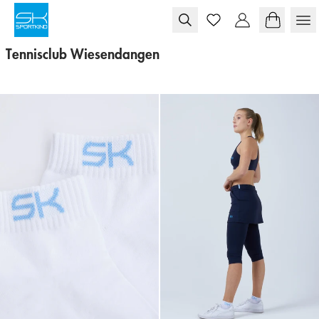
Skip to content
Tennisclub Wiesendangen