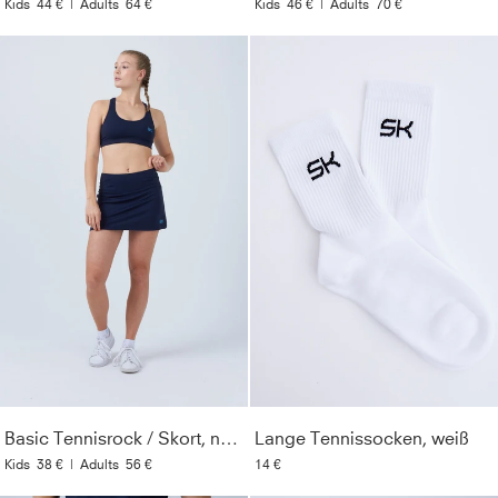
Kids
44 €
|
Adults
64 €
Kids
46 €
|
Adults
70 €
Basic Tennisrock / Skort, navy blau
Lange Tennissocken, weiß
Kids
38 €
|
Adults
56 €
14 €