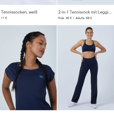
Tennissocken, weiß
2-in-1 Tennisrock mit Leggings / Skapri, navy blau
11 €
Kids
46 €
|
Adults
68 €