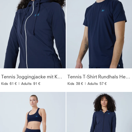
Tennis Joggingjacke mit Kapuze, navy blau
Tennis T-Shirt Rundhals Herren & Jungen, navy blau
Kids
61 €
|
Adults
91 €
Kids
38 €
|
Adults
57 €