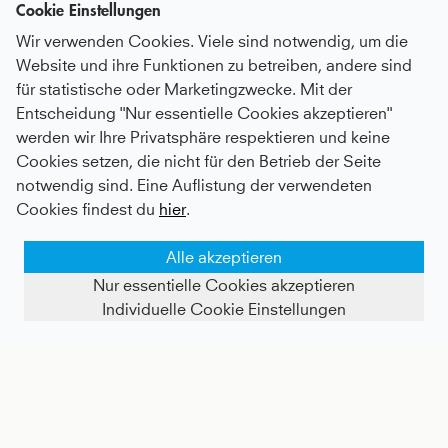
Cookie Einstellungen
Wir verwenden Cookies. Viele sind notwendig, um die
Website und ihre Funktionen zu betreiben, andere sind
für statistische oder Marketingzwecke. Mit der
Entscheidung "Nur essentielle Cookies akzeptieren"
werden wir Ihre Privatsphäre respektieren und keine
Tennis Sun Visor, navy blau
Kurze Tennishose / Ballhose, navy blau
Cookies setzen, die nicht für den Betrieb der Seite
notwendig sind. Eine Auflistung der verwendeten
24 €
Kids
20 €
|
Adults
30 €
Cookies findest du
hier
.
Alle akzeptieren
Nur essentielle Cookies akzeptieren
Individuelle Cookie Einstellungen
FILTER ANZEIGEN