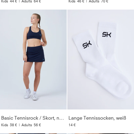
Kids
44 €
|
Adults
64 €
Kids
46 €
|
Adults
70 €
Basic Tennisrock / Skort, navy blau
Lange Tennissocken, weiß
Kids
38 €
|
Adults
56 €
14 €