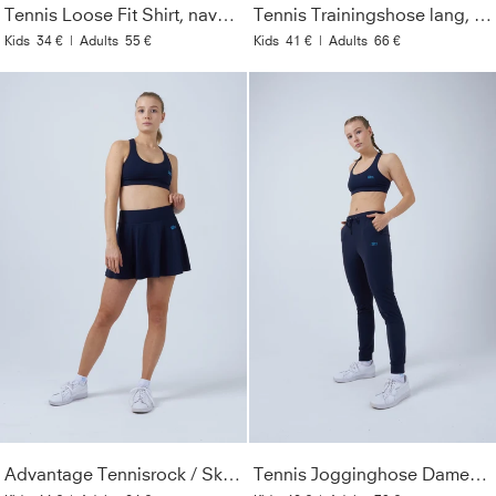
Tennis Loose Fit Shirt, navy blau
Tennis Trainingshose lang, navy blau
Kids
34 €
|
Adults
55 €
Kids
41 €
|
Adults
66 €
Advantage Tennisrock / Skort mit Ballhalter, navy blau
Tennis Jogginghose Damen & Mädchen, navy blau