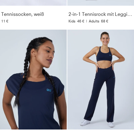
Tennissocken, weiß
2-in-1 Tennisrock mit Leggings / Skapri, navy blau
11 €
Kids
46 €
|
Adults
68 €