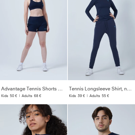
Advantage Tennis Shorts mit Ballhalter, navy blau
Tennis Longsleeve Shirt, navy blau
Kids
50 €
|
Adults
68 €
Kids
39 €
|
Adults
55 €