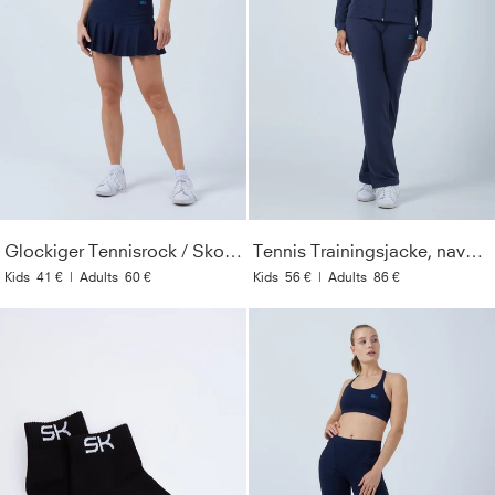
Glockiger Tennisrock / Skort, navy blau
Tennis Trainingsjacke, navy blau
Kids
41 €
|
Adults
60 €
Kids
56 €
|
Adults
86 €