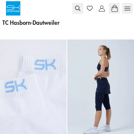
Skip to content
TC Hasborn-Dautweiler