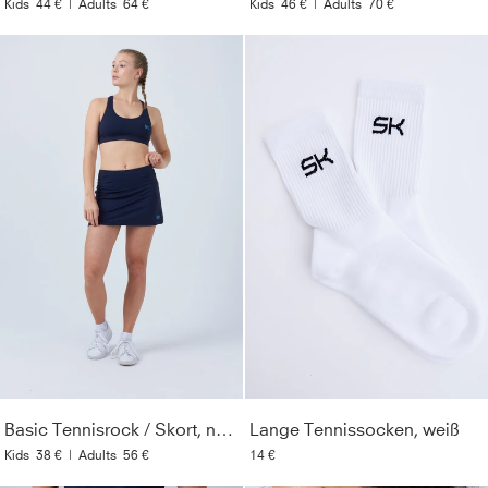
Kids
44 €
|
Adults
64 €
Kids
46 €
|
Adults
70 €
Basic Tennisrock / Skort, navy blau
Lange Tennissocken, weiß
Kids
38 €
|
Adults
56 €
14 €