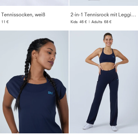
Tennissocken, weiß
2-in-1 Tennisrock mit Leggings / Skapri, navy blau
11 €
Kids
46 €
|
Adults
68 €