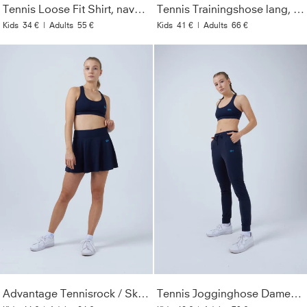
Tennis Loose Fit Shirt, navy blau
Tennis Trainingshose lang, navy blau
Kids
34 €
|
Adults
55 €
Kids
41 €
|
Adults
66 €
Advantage Tennisrock / Skort mit Ballhalter, navy blau
Tennis Jogginghose Damen & Mädchen, navy blau