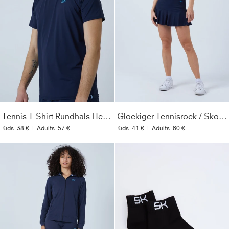
Tennis T-Shirt Rundhals Herren & Jungen, navy blau
Glockiger Tennisrock / Skort, navy blau
Kids
38 €
|
Adults
57 €
Kids
41 €
|
Adults
60 €