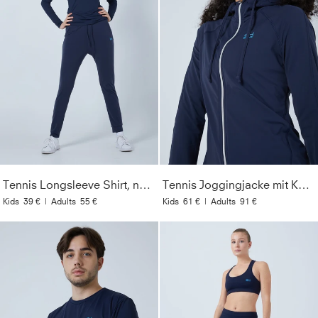
Tennis Longsleeve Shirt, navy blau
Tennis Joggingjacke mit Kapuze, navy blau
Kids
39 €
|
Adults
55 €
Kids
61 €
|
Adults
91 €