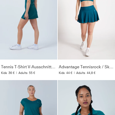
Tennis T-Shirt V-Ausschnitt Damen & Mädchen, petrol grün
Advantage Tennisrock / Skort mit Ballhalter, petrol grün
Kids
36 €
|
Adults
55 €
Kids
44 €
|
Adults
44,8 €