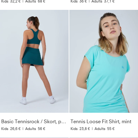
Kids
32,2 €
|
Adults
68 €
Kids
36 €
|
Adults
37,1 €
Basic Tennisrock / Skort, petrol grün
Tennis Loose Fit Shirt, mint
Kids
26,6 €
|
Adults
56 €
Kids
23,8 €
|
Adults
55 €