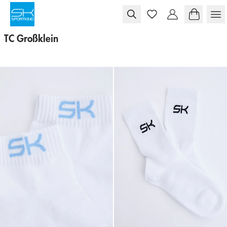
Skip to content
TC Großklein