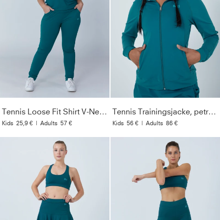
Tennis Loose Fit Shirt V-Neck, petrol grün
Tennis Trainingsjacke, petrol grün
Kids
25,9 €
|
Adults
57 €
Kids
56 €
|
Adults
86 €