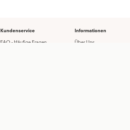
Kundenservice
Informationen
FAQ - Häufige Fragen
Über Uns
Serviceversprechen
Nachhaltigkeit
Pflegeempfehlungen
Karriere
Zahlung & Versand
Botschafter:in werden
Umtausch & Rückgabe
Vertragsspieler:in werden
After Sale Service
Content-Creator werden
Katalog anfordern
Geschenkkarten kaufen
MEMBER Programm
Händlerportal
Kontakt
Allgemeine Geschäftsbe
Widerrufsrecht