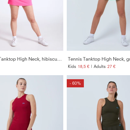
Tennis Tanktop High Neck, hibiscus pink
Tennis Tanktop High Neck, g
Kids
18,5 €
|
Adults
27 €
- 60%