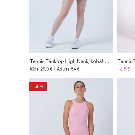
Tennis Tanktop High Neck, kobaltblau
Kids
25,9 €
|
Adults
54 €
18,5 €
- 50%