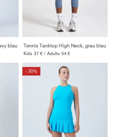
GESCHLEC
FIT
PREIS
avy blau
Tennis Tanktop High Neck, grau blau
Kids
37 €
|
Adults
54 €
ÄRMELLÄN
- 30%
AUSSCHNIT
SORTIEREN 
NACH