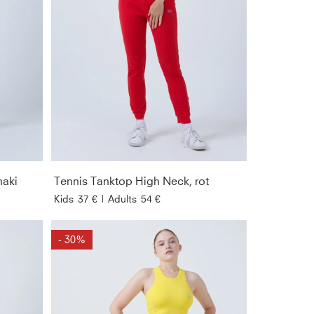
haki
Tennis Tanktop High Neck, rot
Kids
37 €
|
Adults
54 €
- 30%