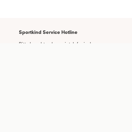
Sportkind Service Hotline
Bitte beachte, dass wir telefonische 
Bestellungen nicht entgegennehmen 
können.
Telefonische Unterstützung und Beratung 
unter:
+49 (0)821 319 499 12
Mo - Do
9:00 - 16:00 Uhr
Fr
9:00 - 15:00 Uhr
oder auch gerne per E-Mail an
kundenservice@sportkind.de