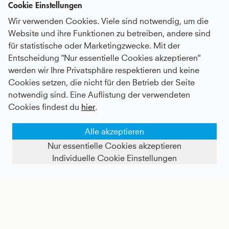
Cookie Einstellungen
Wir verwenden Cookies. Viele sind notwendig, um die
Website und ihre Funktionen zu betreiben, andere sind
für statistische oder Marketingzwecke. Mit der
Entscheidung "Nur essentielle Cookies akzeptieren"
werden wir Ihre Privatsphäre respektieren und keine
Tennis Short Tights / Radlerhose, lila
Tennis Short Tights / Radlerhose, khaki
Cookies setzen, die nicht für den Betrieb der Seite
notwendig sind. Eine Auflistung der verwendeten
21,5 €
Kids
10 €
|
Adults
17,2 €
Cookies findest du
hier
.
- 30%
Alle akzeptieren
Nur essentielle Cookies akzeptieren
Individuelle Cookie Einstellungen
FILTER ANZEIGEN