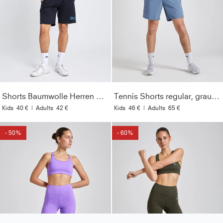
Shorts Baumwolle Herren & Jungen, schwarz
Tennis Shorts regular, grau blau
Kids
40 €
|
Adults
42 €
Kids
46 €
|
Adults
65 €
- 50%
- 60%