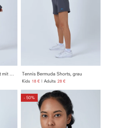
Advantage Tennisrock / Skort mit Ballhalter, grau
Tennis Bermuda Shorts, grau
Kids
18 €
|
Adults
28 €
- 50%