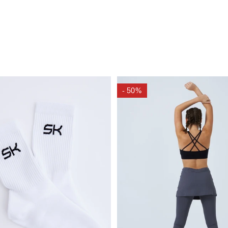
- 50%