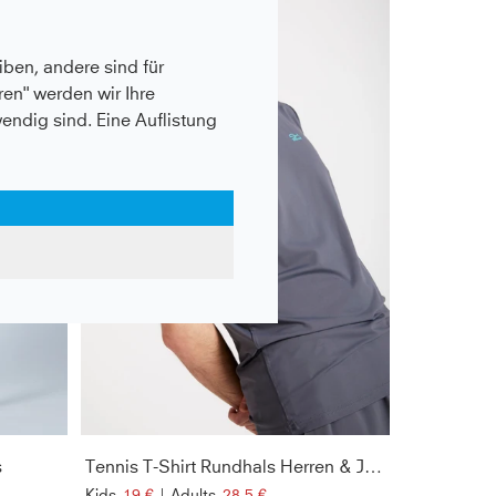
- 50%
ben, andere sind für
en" werden wir Ihre
wendig sind. Eine Auflistung
s
Tennis T-Shirt Rundhals Herren & Jungen, grau
Kids
19 €
|
Adults
28,5 €