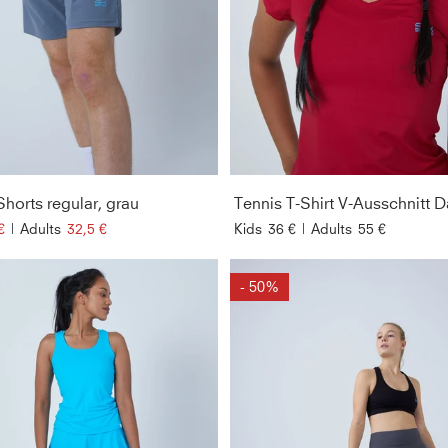
Shorts regular, grau
€
|
Adults
32,5 €
Kids
36 €
|
Adults
55 €
- 50%