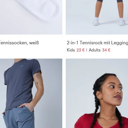
ennissocken, weiß
Kids
23 €
|
Adults
34 €