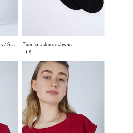
GESCHLEC
FIT
2-in-1 Tennisrock mit Leggings / Skapri, grau
Tennissocken, schwarz
PREIS
11 €
ÄRMELLÄN
AUSSCHNIT
SCHUHGRÖ
SORTIEREN 
NACH