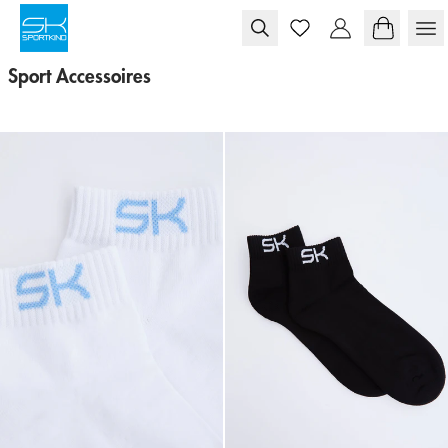
Skip to content
Sport Accessoires