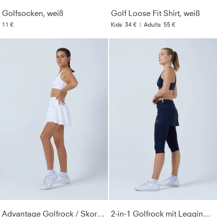
Golfsocken, weiß
Golf Loose Fit Shirt, weiß
11 €
Kids
34 €
|
Adults
55 €
Advantage Golfrock / Skort mit Ballhalter, weiß
2-in-1 Golfrock mit Leggings / Skapri, navy blau