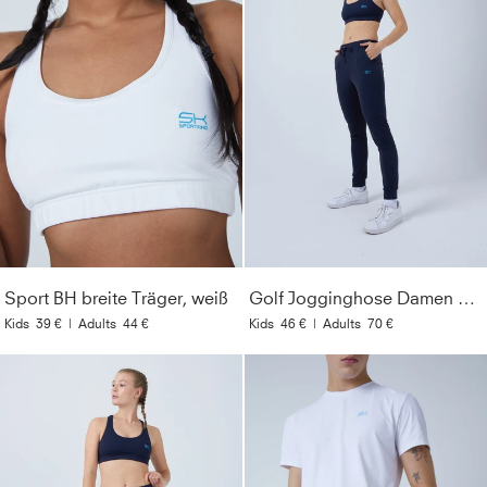
Sport BH breite Träger, weiß
Golf Jogginghose Damen & Mädchen, navy blau
Kids
39 €
|
Adults
44 €
Kids
46 €
|
Adults
70 €