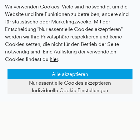
Wir verwenden Cookies. Viele sind notwendig, um die
Website und ihre Funktionen zu betreiben, andere sind
für statistische oder Marketingzwecke. Mit der
Entscheidung "Nur essentielle Cookies akzeptieren"
werden wir Ihre Privatsphäre respektieren und keine
Golf Tanktop, navy blau
Advantage Golf Shorts mit Ballhalter, navy blau
Cookies setzen, die nicht für den Betrieb der Seite
notwendig sind. Eine Auflistung der verwendeten
Kids
37 €
|
Adults
57 €
Kids
50 €
|
Adults
68 €
Cookies findest du
hier
.
Alle akzeptieren
Nur essentielle Cookies akzeptieren
Individuelle Cookie Einstellungen
FILTER ANZEIGEN