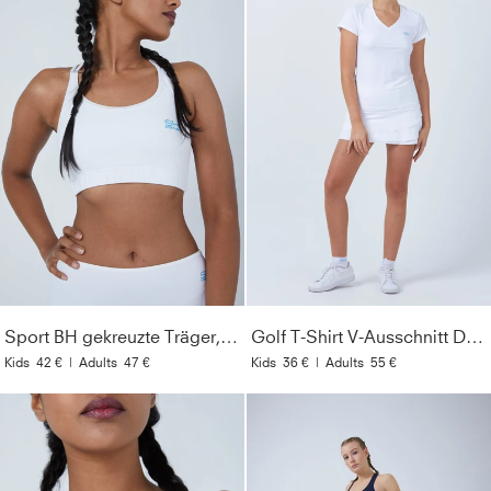
Sport BH gekreuzte Träger, weiß
Golf T-Shirt V-Ausschnitt Damen & Mädchen, weiß
Kids
42 €
|
Adults
47 €
Kids
36 €
|
Adults
55 €