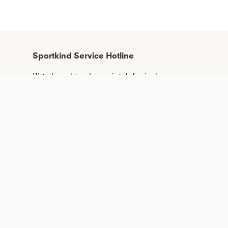
Sportkind Service Hotline
Bitte beachte, dass wir telefonische 
Bestellungen nicht entgegennehmen 
können.
Telefonische Unterstützung und Beratung 
unter:
+49 (0)821 319 499 12
Mo - Do
9:00 - 16:00 Uhr
Fr
9:00 - 15:00 Uhr
oder auch gerne per E-Mail an
kundenservice@sportkind.de