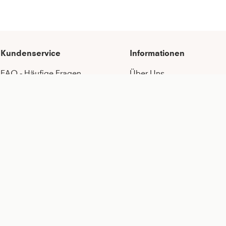
Kundenservice
Informationen
FAQ - Häufige Fragen
Über Uns
Serviceversprechen
Nachhaltigkeit
Pflegeempfehlungen
Karriere
Zahlung & Versand
Botschafter:in werden
Umtausch & Rückgabe
Vertragsspieler:in werden
After Sale Service
Content-Creator werden
Katalog anfordern
Geschenkkarten kaufen
MEMBER Programm
Händlerportal
Kontakt
Allgemeine Geschäftsbe
Widerrufsrecht