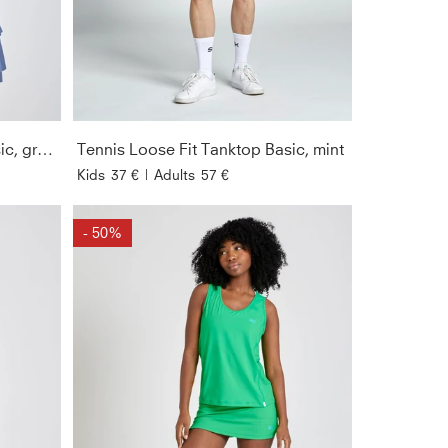
GESCHLEC
FIT
PREIS
Tennis Loose Fit Tanktop Basic, grau blau
Tennis Loose Fit Tanktop Basic, mint
Kids
37 €
|
Adults
57 €
ÄRMELLÄN
- 50%
AUSSCHNIT
SORTIEREN 
NACH