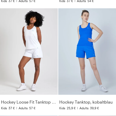
Kids
37 €
|
Adults
57 €
Kids
37 €
|
Adults
54 €
Hockey Loose Fit Tanktop Basic, weiß
Hockey Tanktop, kobaltblau
Kids
37 €
|
Adults
57 €
Kids
25,9 €
|
Adults
39,9 €