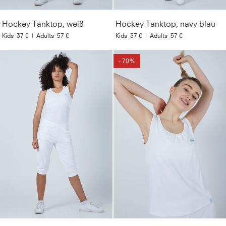
Hockey Tanktop, weiß
Hockey Tanktop, navy blau
Kids
37 €
|
Adults
57 €
Kids
37 €
|
Adults
57 €
- 70%