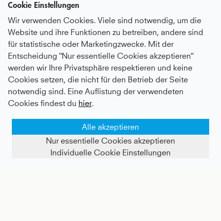
Cookie Einstellungen
Wir verwenden Cookies. Viele sind notwendig, um die
Website und ihre Funktionen zu betreiben, andere sind
für statistische oder Marketingzwecke. Mit der
Entscheidung "Nur essentielle Cookies akzeptieren"
werden wir Ihre Privatsphäre respektieren und keine
Hockey Loose Fit Shirt, rot
Hockey Loose Fit Shirt, pfirsich
Cookies setzen, die nicht für den Betrieb der Seite
notwendig sind. Eine Auflistung der verwendeten
Kids
34 €
|
Adults
55 €
Kids
23,8 €
|
Adults
55 €
Cookies findest du
hier
.
- 50%
Alle akzeptieren
Nur essentielle Cookies akzeptieren
Individuelle Cookie Einstellungen
FILTER ANZEIGEN