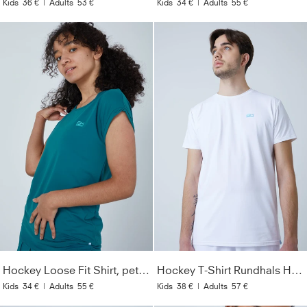
Kids
36 €
|
Adults
53 €
Kids
34 €
|
Adults
55 €
Hockey Loose Fit Shirt, petrol grün
Hockey T-Shirt Rundhals Herren & Jungen, weiß
Kids
34 €
|
Adults
55 €
Kids
38 €
|
Adults
57 €