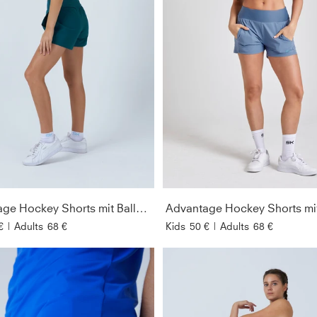
Advantage Hockey Shorts mit Ballhalter, petrol grün
€
|
Adults
68 €
Kids
50 €
|
Adults
68 €