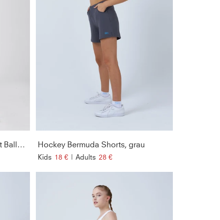
Advantage Hockey Shorts mit Ballhalter, grau blau
Hockey Bermuda Shorts, grau
Kids
18 €
|
Adults
28 €