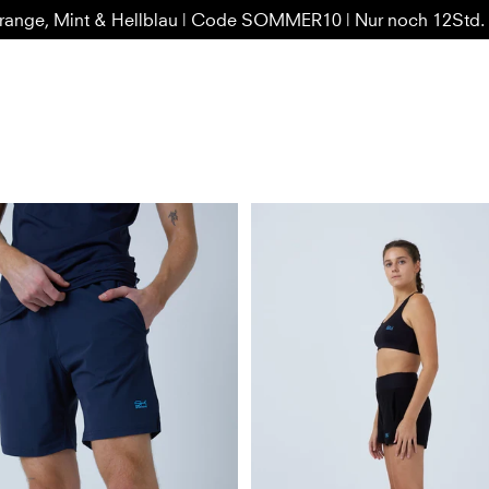
range, Mint & Hellblau | Code SOMMER10 | Nur noch 12Std.