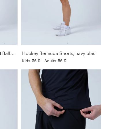
GESCHLEC
PREIS
SORTIEREN 
NACH
Advantage Hockey Shorts mit Ballhalter, schwarz
Hockey Bermuda Shorts, navy blau
Kids
36 €
|
Adults
56 €