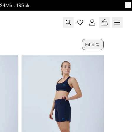
 24Min. 17Sek.
Filter
FARBE
GRÖSSE
PRODUKTTY
VERFÜGBAR
SPECIAL