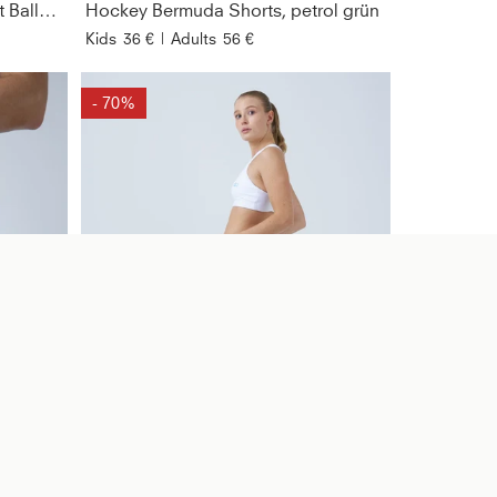
Advantage Hockey Shorts mit Ballhalter, grau
Hockey Bermuda Shorts, petrol grün
Kids
36 €
|
Adults
56 €
- 70%