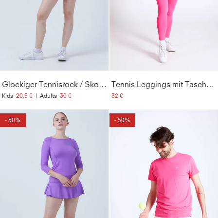
Glockiger Tennisrock / Skort, lila
Tennis Leggings mit Taschen lang, hibiscus pink
Kids
20,5 €
|
Adults
30 €
32 €
- 50%
- 50%