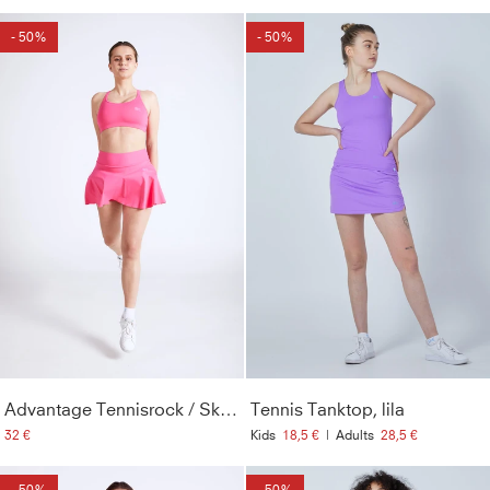
- 50%
- 50%
Advantage Tennisrock / Skort mit Ballhalter, hibiscus pink
Tennis Tanktop, lila
32 €
Kids
18,5 €
|
Adults
28,5 €
- 50%
- 50%