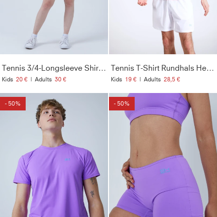
Tennis 3/4-Longsleeve Shirt, lila
Tennis T-Shirt Rundhals Herren & Jungen, hibiscus pink
Kids
20 €
|
Adults
30 €
Kids
19 €
|
Adults
28,5 €
- 50%
- 50%