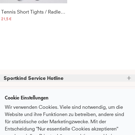
Tennis Short Tights / Radlerhose, lila
21,5 €
Sportkind Service Hotline
Bitte beachte, dass wir telefonische Bestellungen nicht 
Kundenservice
entgegennehmen können.
Cookie Einstellungen
Telefonische Unterstützung und Beratung unter:
Wir verwenden Cookies. Viele sind notwendig, um die
FAQ - Häufige Fragen
Informationen
Website und ihre Funktionen zu betreiben, andere sind
Serviceversprechen
+49 (0)821 319 499 12
für statistische oder Marketingzwecke. Mit der
Über Uns
Mo - Do
9:00 - 16:00 Uhr
Pflegeempfehlungen
Entscheidung "Nur essentielle Cookies akzeptieren"
Newsletter
Fr
9:00 - 15:00 Uhr
Nachhaltigkeit