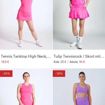
Tennis Tanktop High Neck, hibiscus pink
Tulip Tennisrock / Skort mit Taschen, hibiscus pink
18,5 €
Kids
23 €
|
Adults
34 €
- 50%
- 50%