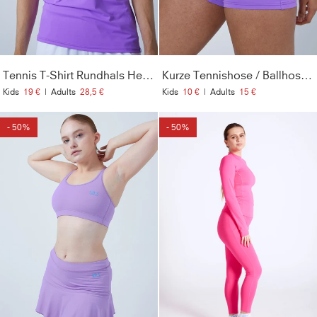
Tennis T-Shirt Rundhals Herren & Jungen, lila
Kurze Tennishose / Ballhose, lila
Kids
19 €
|
Adults
28,5 €
Kids
10 €
|
Adults
15 €
- 50%
- 50%