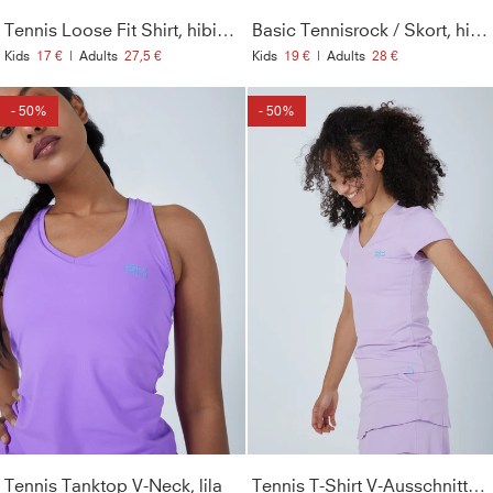
Tennis Loose Fit Shirt, hibiscus pink
Basic Tennisrock / Skort, hibiscus pink
Kids
17 €
|
Adults
27,5 €
Kids
19 €
|
Adults
28 €
- 50%
- 50%
Tennis Tanktop V-Neck, lila
Tennis T-Shirt V-Ausschnitt Damen & Mädchen, flieder