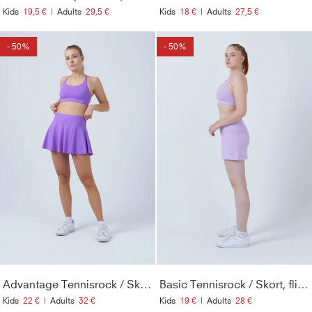
Kids
19,5 €
|
Adults
29,5 €
Kids
18 €
|
Adults
27,5 €
- 50%
- 50%
Advantage Tennisrock / Skort mit Ballhalter, lila
Basic Tennisrock / Skort, flieder
Kids
22 €
|
Adults
32 €
Kids
19 €
|
Adults
28 €