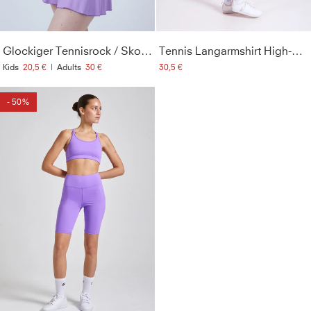
Glockiger Tennisrock / Skort, flieder
Tennis Langarmshirt High-Neck Damen & Mädchen, hibiscus pink
Kids
20,5 €
|
Adults
30 €
30,5 €
- 50%