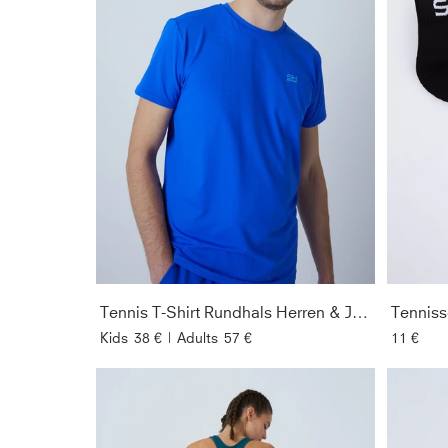
Tennis T-Shirt Rundhals Herren & Jungen, kobaltblau
Tenniss
Kids
38 €
|
Adults
57 €
11 €