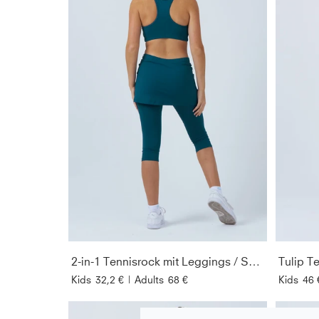
2-in-1 Tennisrock mit Leggings / Skapri, petrol grün
Kids
32,2 €
|
Adults
68 €
Kids
46 