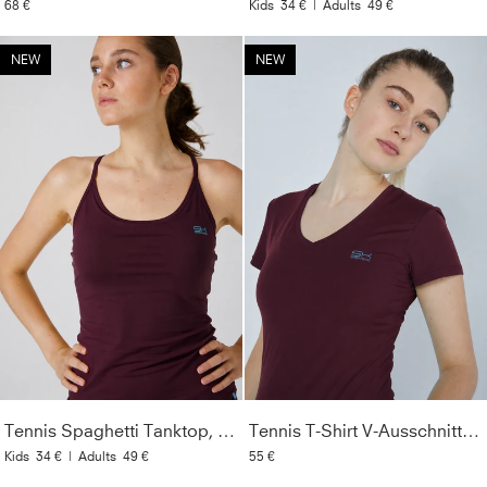
68 €
Kids
34 €
|
Adults
49 €
NEW
NEW
Tennis Spaghetti Tanktop, burgunder rot
Tennis T-Shirt V-Ausschnitt Damen & Mädchen, burgunder rot
Kids
34 €
|
Adults
49 €
55 €