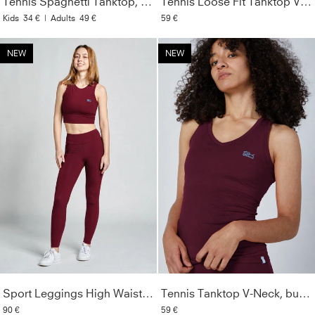
Tennis Spaghetti Tanktop, grau blau
Tennis Loose Fit Tanktop V-Neck, lavendel blau
Kids
34 €
|
Adults
49 €
59 €
NEW
NEW
Sport Leggings High Waist mit Taschen lang, burgunder rot
Tennis Tanktop V-Neck, burgunder rot
90 €
59 €