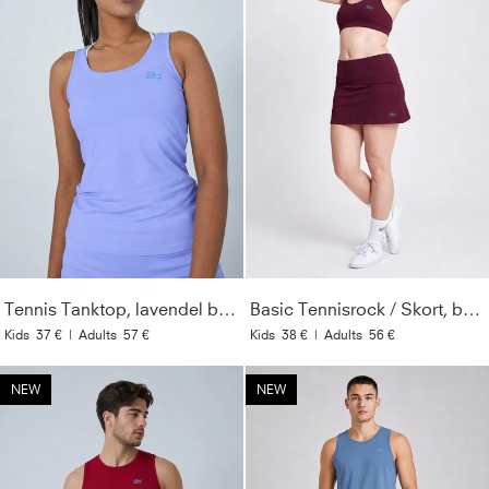
Tennis Tanktop, lavendel blau
Basic Tennisrock / Skort, burgunder rot
Kids
37 €
|
Adults
57 €
Kids
38 €
|
Adults
56 €
NEW
NEW