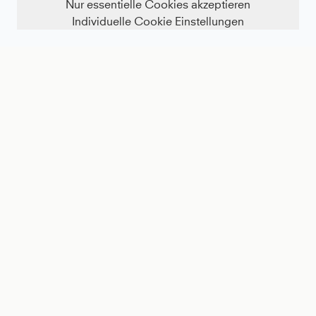
Nur essentielle Cookies akzeptieren
Individuelle Cookie Einstellungen
FILTER ANZEIGEN
Tulip Tennisrock / Skort mit Taschen, cognac
Tennis T-Shirt Rundhals Herren & Jungen, cognac
68 €
57 €
NEW
NEW