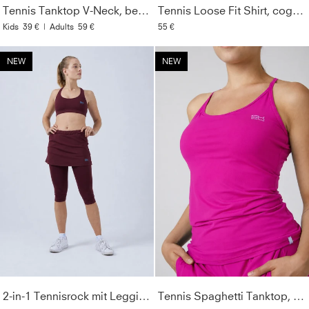
Tennis Tanktop V-Neck, berry pink
Tennis Loose Fit Shirt, cognac
Kids
39 €
|
Adults
59 €
55 €
NEW
NEW
2-in-1 Tennisrock mit Leggings / Skapri, burgunder rot
Tennis Spaghetti Tanktop, berry pink