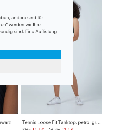
- 70%
ben, andere sind für
en" werden wir Ihre
wendig sind. Eine Auflistung
hwarz
Tennis Loose Fit Tanktop, petrol grün
Kids
11,1 €
|
Adults
17,1 €