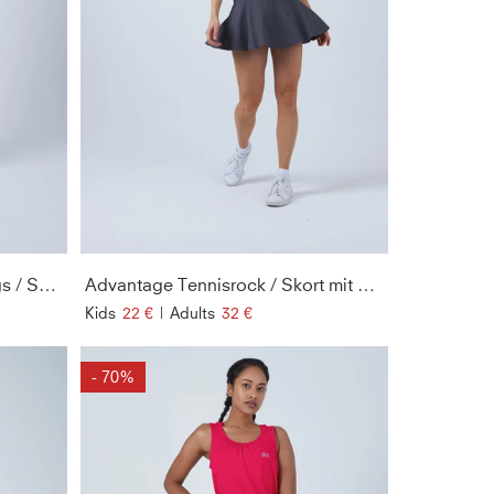
2-in-1 Tennisrock mit Leggings / Skapri, khaki
Advantage Tennisrock / Skort mit Ballhalter, grau
Kids
22 €
|
Adults
32 €
- 70%