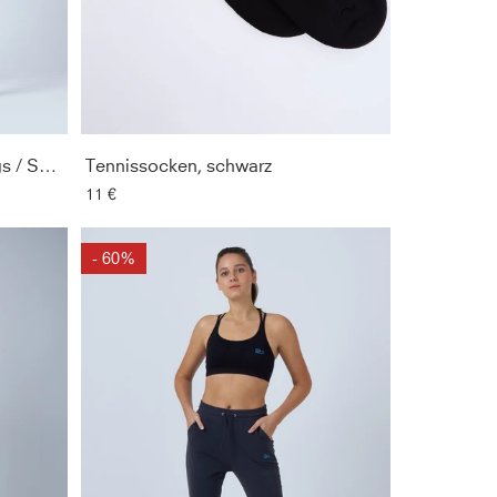
FIT
PREIS
2-in-1 Tennisrock mit Leggings / Skapri, grau
Tennissocken, schwarz
ÄRMELLÄN
11 €
AUSSCHNIT
- 60%
SCHUHGRÖ
SORTIEREN 
NACH