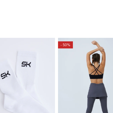
- 50%