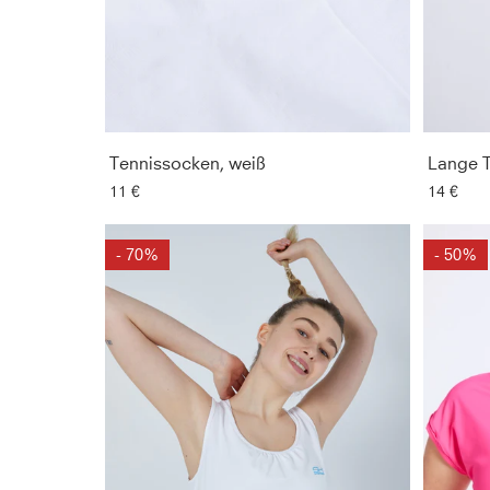
Tennissocken, weiß
Lange T
11 €
14 €
- 70%
- 50%