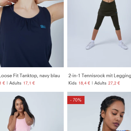
Loose Fit Tanktop, navy blau
1 €
|
Adults
17,1 €
Kids
18,4 €
|
Adults
27,2 €
- 70%