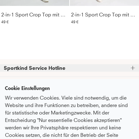
2-in-1 Sport Crop Top mit Bustier, weiß
2-in-1 Sport Crop Top mit Bustier, navy blau
49 €
49 €
Sportkind Service Hotline
Bitte beachte, dass wir telefonische Bestellungen nicht 
Kundenservice
entgegennehmen können.
Cookie Einstellungen
Telefonische Unterstützung und Beratung unter:
Wir verwenden Cookies. Viele sind notwendig, um die
FAQ - Häufige Fragen
Informationen
Website und ihre Funktionen zu betreiben, andere sind
Serviceversprechen
+49 (0)821 319 499 12
für statistische oder Marketingzwecke. Mit der
Über Uns
Mo - Do
9:00 - 16:00 Uhr
Pflegeempfehlungen
Entscheidung "Nur essentielle Cookies akzeptieren"
Newsletter
Fr
9:00 - 15:00 Uhr
Nachhaltigkeit
werden wir Ihre Privatsphäre respektieren und keine
Zahlung & Versand
Abonniere unseren Newsletter
bevor du
Cookies setzen, die nicht für den Betrieb der Seite
Karriere
oder auch gerne per E-Mail an
Umtausch & Rückgabe
Zahlungsmethoden