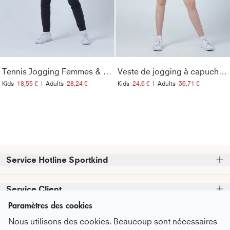
Tennis Jogging Femmes & Filles, gris foncé
Veste de jogging à capuche Tennis, gris foncé
Kids
18,55 €
|
Adults
28,24 €
Kids
24,6 €
|
Adults
36,71 €
Service Hotline Sportkind
Veuillez noter que nous n'acceptons pas les commandes 
Service Client
téléphoniques.
Paramètres des cookies
Assistance téléphonique et conseils disponibles au :
FAQ - Questions fréquentes
Informations
Nous utilisons des cookies. Beaucoup sont nécessaires
Promesse de service
+49 (0)821 319 499 12