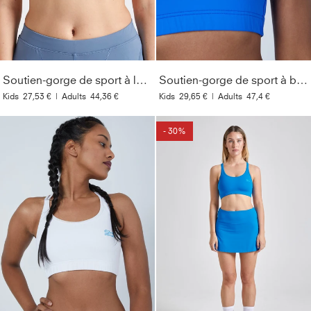
Soutien-gorge de sport à larges bretelles, gris bleu
Soutien-gorge de sport à bretelles croisées, bleu cobalt
Kids
27,53 €
|
Adults
44,36 €
Kids
29,65 €
|
Adults
47,4 €
- 30%