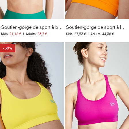
Soutien-gorge de sport à bretelles croisées, vert émeraude
Soutien-gorge de sport à larges bretelles, orange
Kids
21,18 €
|
Adults
23,7 €
Kids
27,53 €
|
Adults
44,36 €
- 30%