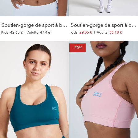
Soutien-gorge de sport à bretelles croisées, blanc
Soutien-gorge de sport à bretelles croisées, bleu cyan
Kids
42,35 €
|
Adults
47,4 €
Kids
29,65 €
|
Adults
33,18 €
- 50%