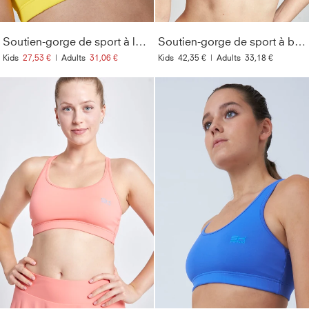
Soutien-gorge de sport à larges bretelles, jaune
Soutien-gorge de sport à bretelles croisées, rose berry
Kids
27,53 €
|
Adults
31,06 €
Kids
42,35 €
|
Adults
33,18 €