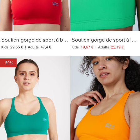
Soutien-gorge de sport à bretelles croisées, rouge
Soutien-gorge de sport à larges bretelles, vert
Kids
29,65 €
|
Adults
47,4 €
Kids
19,67 €
|
Adults
22,19 €
- 50%