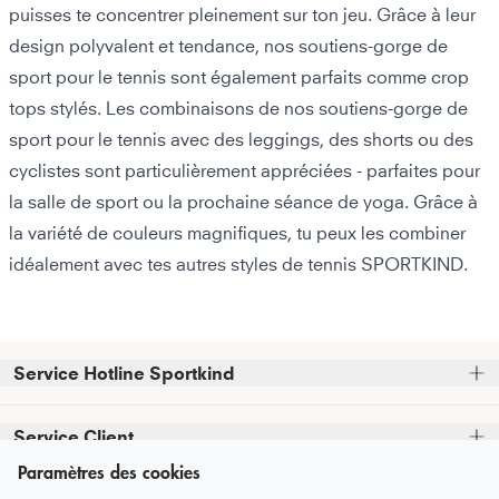
puisses te concentrer pleinement sur ton jeu. Grâce à leur
design polyvalent et tendance, nos soutiens-gorge de
sport pour le tennis sont également parfaits comme crop
tops stylés. Les combinaisons de nos soutiens-gorge de
sport pour le tennis avec des
leggings
, des
shorts
ou des
cyclistes
sont particulièrement appréciées - parfaites pour
la
salle de sport
ou la prochaine séance de
yoga
. Grâce à
la variété de couleurs magnifiques, tu peux les combiner
idéalement avec tes autres styles de tennis SPORTKIND.
Service Hotline Sportkind
Veuillez noter que nous n'acceptons pas les commandes 
Service Client
téléphoniques.
Paramètres des cookies
Assistance téléphonique et conseils disponibles au :
FAQ - Questions fréquentes